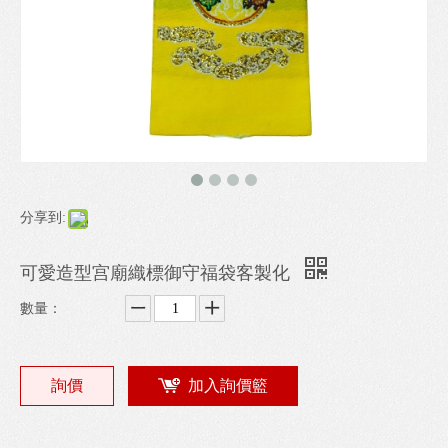
分享到:
可愛造型宫廟織標御守福袋客製化
數量：
詢價
加入詢價籃