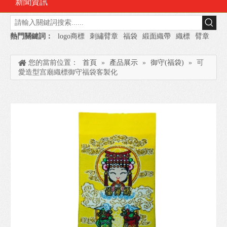
新聞資訊
熱門關鍵詞：
logo商標
刺繡臂章
福袋
緞面織帶
織標
臂章
您的當前位置：
首頁
»
產品展示
»
御守(福袋)
»
可
愛造型宫廟織標御守福袋客製化