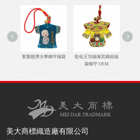
客製慈濟大學御守福袋
彰化王功福海宮媽祖福
美大
袋御守 OEM
美大商標織造廠有限公司