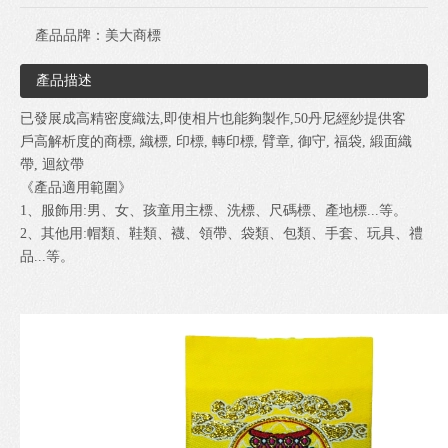
產品品牌：
美大商標
產品描述
已發展成高精密度織法,即使相片也能夠製作,50丹尼經紗提供客
戶高解析度的商標, 織標, 印標, 轉印標, 臂章, 御守, 福袋, 緞面織
帶, 迴紋帶
《產品適用範圍》
1、服飾用:男、女、孩童用主標、洗標、尺碼標、產地標...等。
2、其他用:帽類、鞋類、襪、領帶、袋類、包類、手套、玩具、禮
品...等。