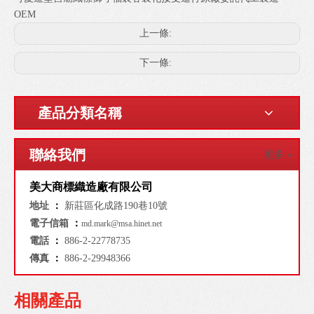
OEM
上一條:
下一條:
產品分類名稱
聯絡我們
更多 »
美大商標織造廠有限公司
地址
：
新莊區化成路190巷10號
電子信箱
：
md.mark@msa.hinet.net
電話
：
886-2-22778735
傳真
：
886-2-29948366
相關產品