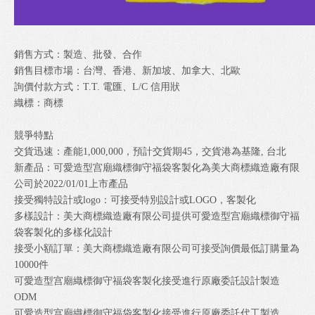
銷售方式：製造、批發、合作
銷售目標市場：台灣、香港、新加坡、加拿大、北歐
詢價付款方式：T.T. 電匯、L/C 信用狀
織標：商標
競爭特點
交貨迅速：產能1,000,000，預計交貨期45，交貨港為基隆, 台北
新產品：可愛造型宫廟織標御守福袋客製化為美大商標織造廠有限
公司於2022/01/01上市產品
接受獨特設計或logo：可接受特別設計或LOGO，客製化
多樣設計：美大商標織造廠有限公司提供可愛造型宫廟織標御守福
袋客製化的多樣化設計
接受小額訂單：美大商標織造廠有限公司可接受詢價最低訂購量為
10000件
可愛造型宫廟織標御守福袋客製化接受進行原廠委託設計製造
ODM
可愛造型宫廟織標御守福袋客製化接受進行原廠委託代工製造