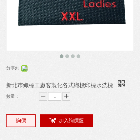
分享到:
新北巿織標工廠客製化各式織標印標水洗標
數量：
詢價
加入詢價籃