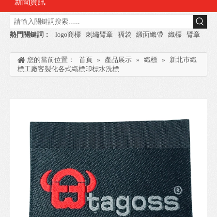
新聞資訊
熱門關鍵詞：
logo商標
刺繡臂章
福袋
緞面織帶
織標
臂章
您的當前位置：
首頁
»
產品展示
»
織標
»
新北巿織
標工廠客製化各式織標印標水洗標