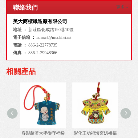
聯絡我們
更多 »
美大商標織造廠有限公司
地址
：
新莊區化成路190巷10號
電子信箱
：
md.mark@msa.hinet.net
電話
：
886-2-22778735
傳真
：
886-2-29948366
相關產品
客製慈濟大學御守福袋
彰化王功福海宮媽祖福
台灣客