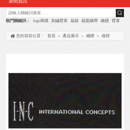
新聞資訊
熱門關鍵詞：
logo商標
刺繡臂章
福袋
緞面織帶
織標
臂章
您的當前位置：
首頁
»
產品展示
»
織標
»
織標