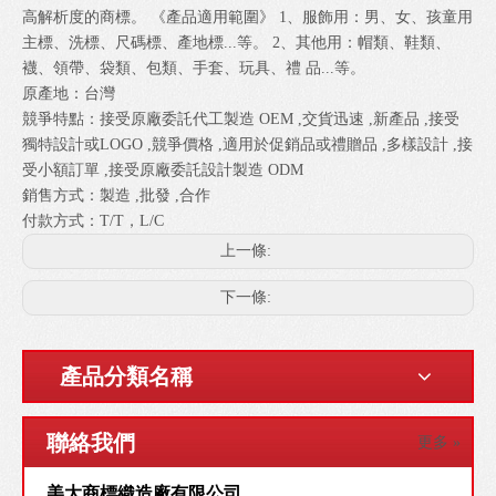
高解析度的商標。 《產品適用範圍》 1、服飾用：男、女、孩童用
主標、洗標、尺碼標、產地標...等。 2、其他用：帽類、鞋類、
襪、領帶、袋類、包類、手套、玩具、禮 品...等。
原產地：台灣
競爭特點：接受原廠委託代工製造 OEM ,交貨迅速 ,新產品 ,接受
獨特設計或LOGO ,競爭價格 ,適用於促銷品或禮贈品 ,多樣設計 ,接
受小額訂單 ,接受原廠委託設計製造 ODM
銷售方式：製造 ,批發 ,合作
付款方式：T/T，L/C
上一條:
下一條:
產品分類名稱
聯絡我們
更多 »
美大商標織造廠有限公司