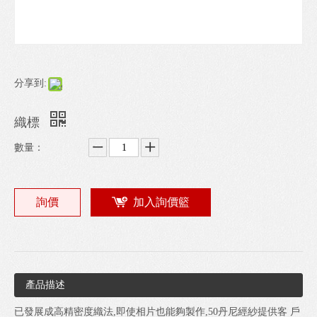
分享到:
織標
數量：
詢價
加入詢價籃
產品描述
已發展成高精密度織法,即使相片也能夠製作,50丹尼經紗提供客 戶