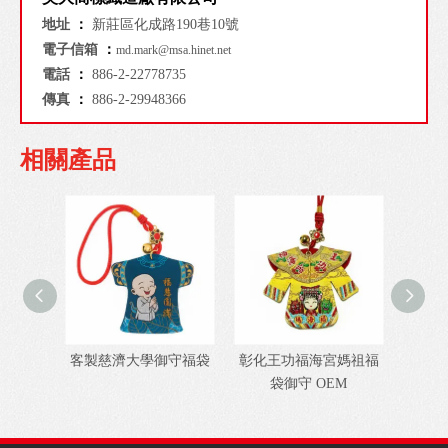
地址
：
新莊區化成路190巷10號
電子信箱
：
md.mark@msa.hinet.net
電話
：
886-2-22778735
傳真
：
886-2-29948366
相關產品
客製慈濟大學御守福袋
彰化王功福海宮媽祖福
台灣客
袋御守 OEM