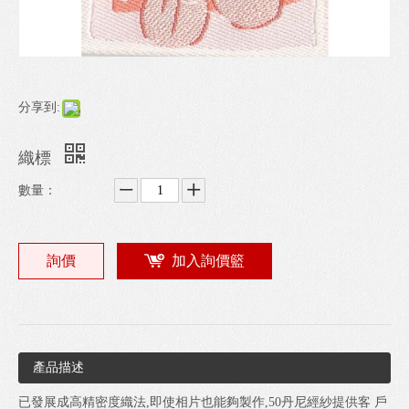
分享到:
織標
數量：
詢價
加入詢價籃
產品描述
已發展成高精密度織法,即使相片也能夠製作,50丹尼經紗提供客 戶