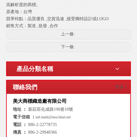
高解析度的商標。
原產地：台灣
競爭特點：品質優良 ,交貨迅速 ,接受獨特設計或LOGO
銷售方式：製造 ,批發 ,合作
上一條:
下一條:
產品分類名稱
聯絡我們
更多 »
美大商標織造廠有限公司
地址
：
新莊區化成路190巷10號
電子信箱
：
md.mark@msa.hinet.net
電話
：
886-2-22778735
傳真
：
886-2-29948366