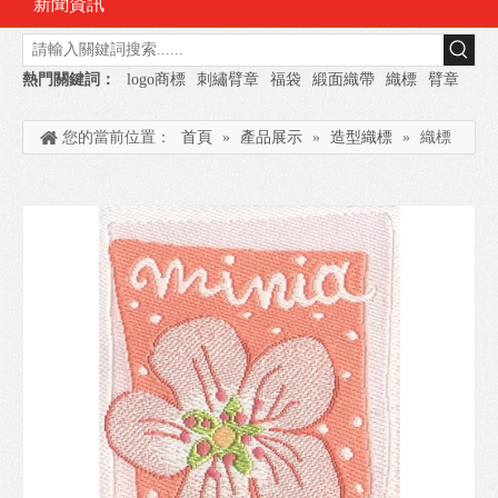
新聞資訊
熱門關鍵詞：
logo商標
刺繡臂章
福袋
緞面織帶
織標
臂章
您的當前位置：
首頁
»
產品展示
»
造型織標
»
織標