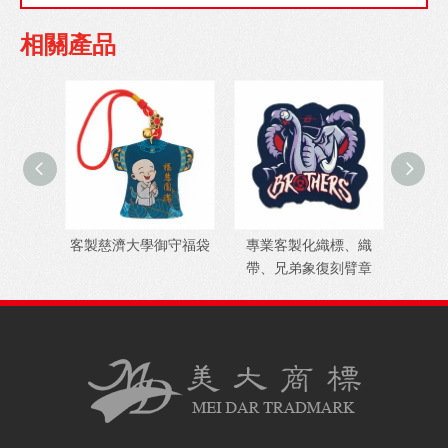
相關產品
客製慈濟大學御守福袋
專業客製化織標、織
彰化
帶、兄弟象復刻臂章