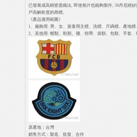
已發展成高精密度織法, 即使相片也能夠製作, 50丹尼經
戶高解析度的商標。
《產品適用範圍》
1、服飾用: 男、女、孩童用主標、洗標、尺碼標、產地標..
2、其他用: 帽類、鞋類、襪、領帶、袋類、包類、手套、玩
原產地：台灣
銷售方式：製造、批發、合作