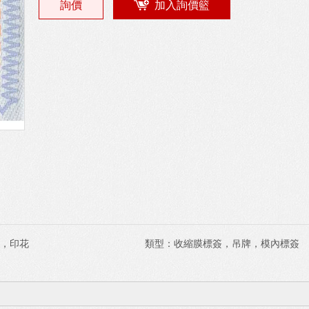
詢價
加入詢價籃
，印花
類型：
收縮膜標簽，吊牌，模內標簽