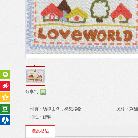
分享到:
材質：
紡織面料，機織織物
風格：
刺繡
特性：
條碼
產品描述