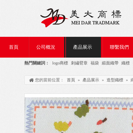
首頁
公司概況
產品展示
聯繫我們
熱門關鍵詞：
logo商標
刺繡臂章
福袋
緞面織帶
織標
您的當前位置：
首頁
»
產品展示
»
造型織標
»