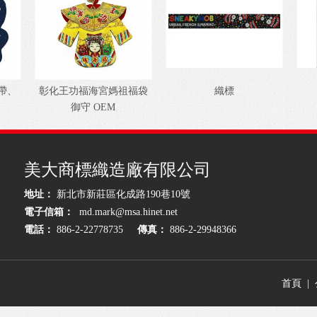
帶、
彰化王功福海宮媽祖福袋
織標
御守 OEM
美大商標織造廠有限公司
地址：
新北市新莊區化成路190巷10號
電子信箱
：
md.mark@msa.hinet.net
電話：
886-2-22778735
傳真：
886-2-29948366
top
首頁
|