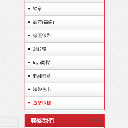
臂章
御守(福袋)
緞面織帶
迴紋帶
logo商標
刺繡臂章
織帶色卡
造型織標
聯絡我們
更多 »