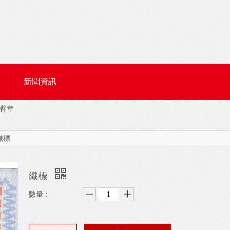
新聞資訊
臂章
織標
織標
數量：