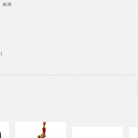
、歐洲
計