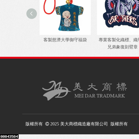
客製慈濟大學御守福袋
專業客製化織標、織
兄弟象復刻臂章
版權所有
 2025
美大商標織造廠有限公司 版權所有