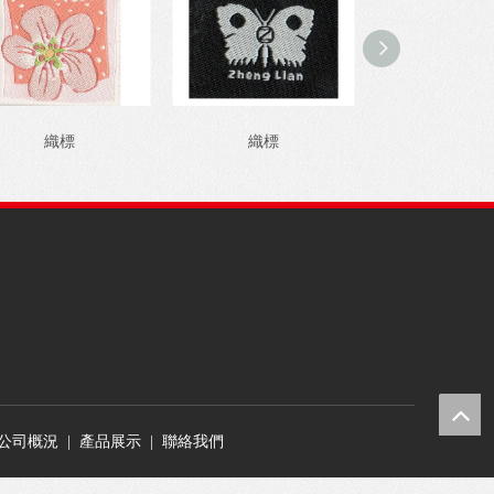
織標
織標
織標
公司概況
|
產品展示
|
聯絡我們