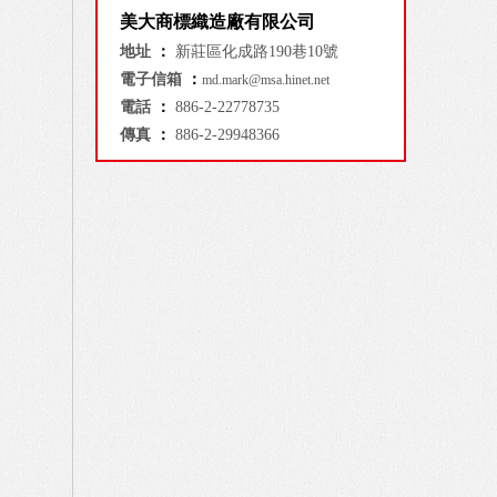
美大商標織造廠有限公司
地址
：
新莊區化成路190巷10號
電子信箱
：
md.mark@msa.hinet.net
電話
：
886-2-22778735
傳真
：
886-2-29948366