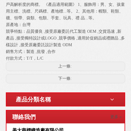
戶高解析度的商標。 《產品適用範圍》 1、服飾用：男、女、孩童
用主標、洗標、尺碼標、產地標...等。 2、其他用：帽類、鞋類、
襪、領帶、袋類、包類、手套、玩具、禮 品...等。
原產地：台灣
競爭特點：品質優良 ,接受原廠委託代工製造 OEM ,交貨迅速 ,新
產品 ,接受獨特設計或LOGO ,競爭價格 ,適用於促銷品或禮贈品 ,多
樣設計 ,接受原廠委託設計製造 ODM
銷售方式：製造 ,批發 ,合作
付款方式：T/T，L/C
上一條:
下一條:
產品分類名稱
聯絡我們
更多 »
美大商標織造廠有限公司