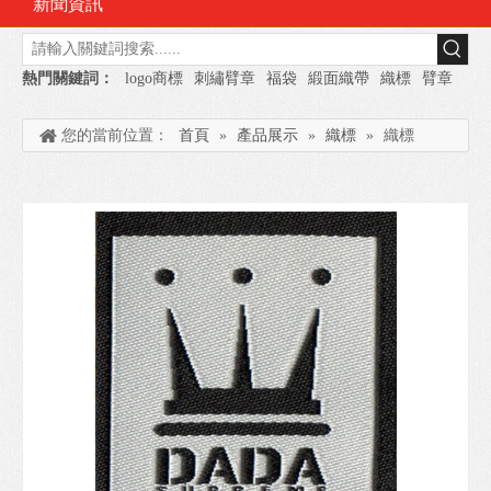
新聞資訊
熱門關鍵詞：
logo商標
刺繡臂章
福袋
緞面織帶
織標
臂章
您的當前位置：
首頁
»
產品展示
»
織標
»
織標