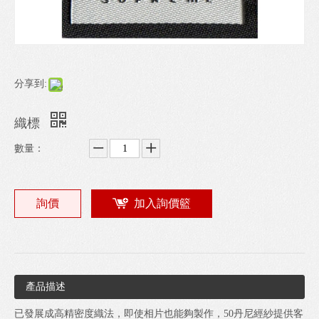
分享到:
織標
數量：
詢價
加入詢價籃
產品描述
已發展成高精密度織法，即使相片也能夠製作，50丹尼經紗提供客