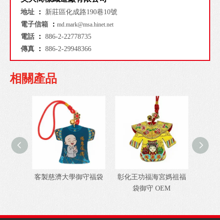
地址
：
新莊區化成路190巷10號
電子信箱
：
md.mark@msa.hinet.net
電話
：
886-2-22778735
傳真
：
886-2-29948366
相關產品
客製慈濟大學御守福袋
彰化王功福海宮媽祖福
台灣客
袋御守 OEM